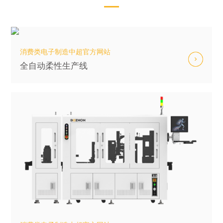
消费类电子制造中超官方网站
全自动柔性生产线