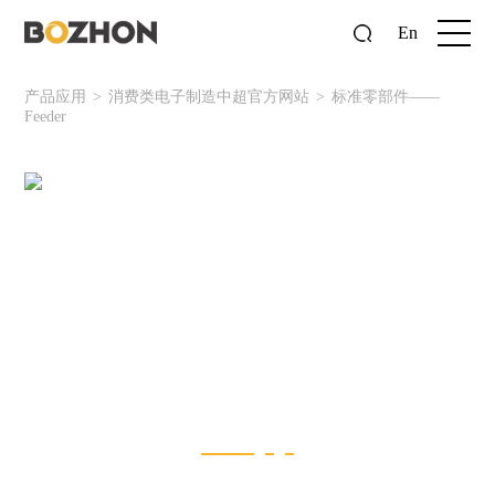
En
产品应用
>
消费类电子制造中超官方网站
>
标准零部件——
Feeder