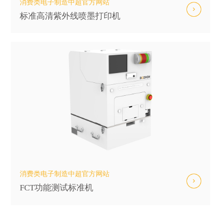
消费类电子制造中超官方网站
标准高清紫外线喷墨打印机
消费类电子制造中超官方网站
FCT功能测试标准机