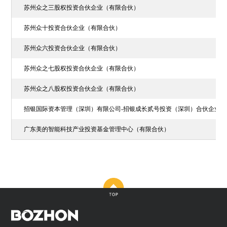
苏州众之三股权投资合伙企业（有限合伙）
苏州众十投资合伙企业（有限合伙）
苏州众六投资合伙企业（有限合伙）
苏州众之七股权投资合伙企业（有限合伙）
苏州众之八股权投资合伙企业（有限合伙）
招银国际资本管理（深圳）有限公司-招银成长贰号投资（深圳）合伙企业
广东美的智能科技产业投资基金管理中心（有限合伙）