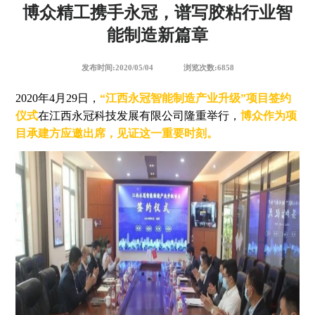
博众精工携手永冠，谱写胶粘行业智
能制造新篇章
发布时间:2020/05/04
浏览次数:6858
2020年4月29日，
“江西永冠智能制造产业升级”项目签约
仪式
在江西永冠科技发展有限公司隆重举行，
博众作为项
目承建方应邀出席，见证这一重要时刻。