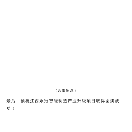
（合影留念）
最后，预祝江西永冠智能制造产业升级项目取得圆满成
功！！