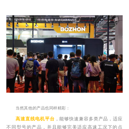
当然其他的产品也同样精彩：
高速直线电机平台
，能够快速兼容多类产品，适应
不同型号的产品，并且能够完美适应高速工况下的点