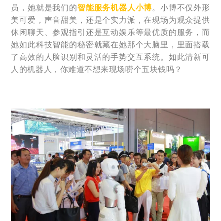
员，她就是我们的
智能服务机器人小博
。小博不仅外形
美可爱，声音甜美，还是个实力派，在现场为观众提供
休闲聊天、参观指引还是互动娱乐等最优质的服务，而
她如此科技智能的秘密就藏在她那个大脑里，里面搭载
了高效的人脸识别和灵活的手势交互系统。如此清新可
人的机器人，你难道不想来现场唠个五块钱吗？