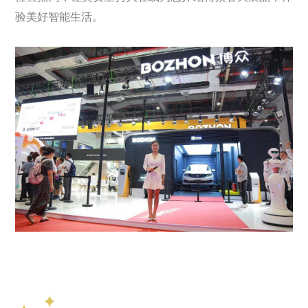
验美好智能生活。