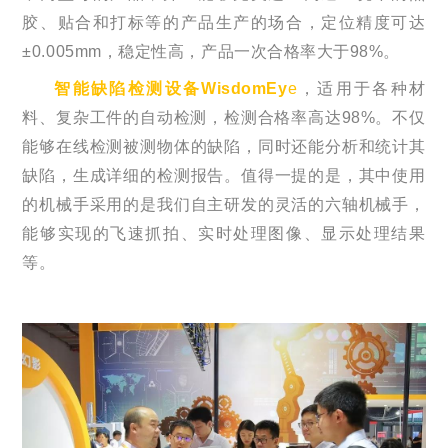
胶、贴合和打标等的产品生产的场合，定位精度可达
±0.005mm，稳定性高，产品一次合格率大于98%。
智能缺陷检测设备Wisdo
mEy
e
，适用于各种材
料、复杂工件的自动检测，检测合格率高达98%。不仅
能够在线检测被测物体的缺陷，同时还能分析和统计其
缺陷，生成详细的检测报告。值得一提的是，其中使用
的机械手采用的是我们自主研发的灵活的六轴机械手，
能够实现的飞速抓拍、实时处理图像、显示处理结果
等。