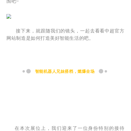
围吧~
接下来，就跟随我们的镜头，一起去看看中超官方
网站制造是如何打造美好智能生活的吧。
智能机器人兄妹搭档，燃爆全
场
在本次展位上，我们迎来了一位身份特别的接待