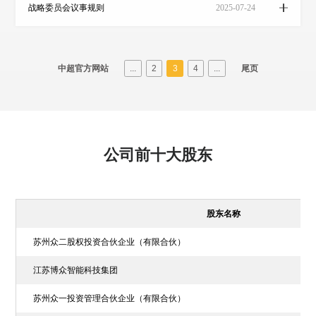
战略委员会议事规则
2025-07-24
中超官方网站
...
2
3
4
...
尾页
公司前十大股东
股东名称
苏州众二股权投资合伙企业（有限合伙）
江苏博众智能科技集团
苏州众一投资管理合伙企业（有限合伙）